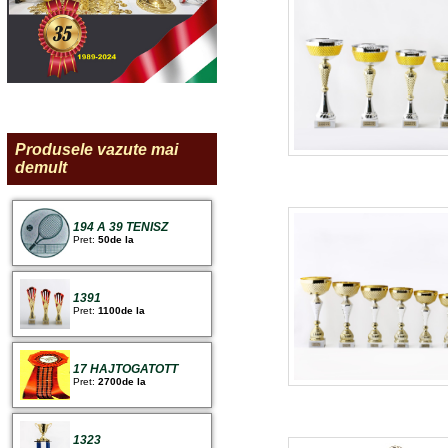
Produsele vazute mai
demult
194 A 39 TENISZ
Pret:
50de la
1391
Pret:
1100de la
17 HAJTOGATOTT
Pret:
2700de la
1323