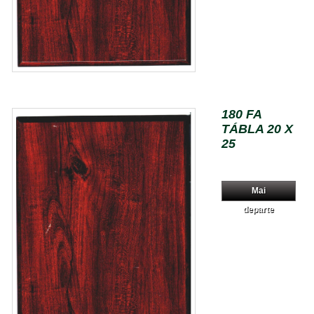
180 FA
TÁBLA 20 X
25
Mai
departe