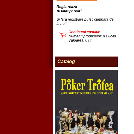
Registreaza
Ai uitat parola?
Si fara registrare puteti cumpara de
la noi!
Continutul cosului:
Numarul produselor: 0 Bucati
Valoarea: 0 Ft
Catalog