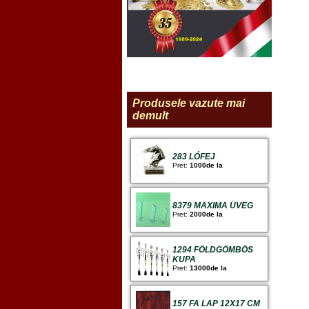
Produsele vazute mai
demult
283 LÓFEJ
Pret:
1000de la
8379 MAXIMA ÜVEG
Pret:
2000de la
1294 FÖLDGÖMBÖS
KUPA
Pret:
13000de la
157 FA LAP 12X17 CM