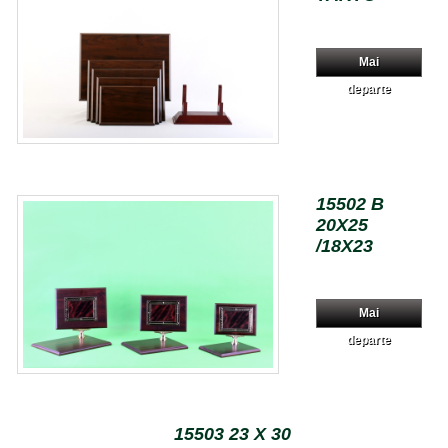
Mai
departe
15502 B
20X25
/18X23
Mai
departe
15503 23 X 30