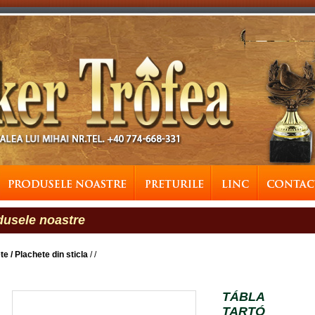
dusele noastre
te / Plachete din sticla
/
/
TÁBLA
TARTÓ