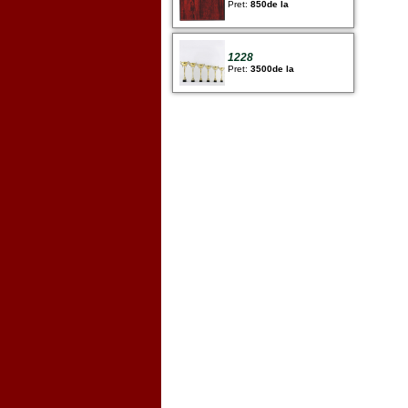
Pret:
850de la
1228
Pret:
3500de la