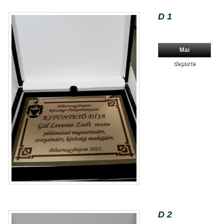
D 1
Mai
departe
D 2