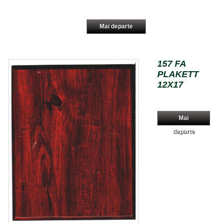
Mai departe
157 FA
PLAKETT
12X17
Mai
departe