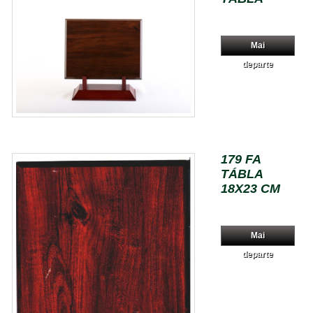
Mai
departe
179 FA
TÁBLA
18X23 CM
Mai
departe