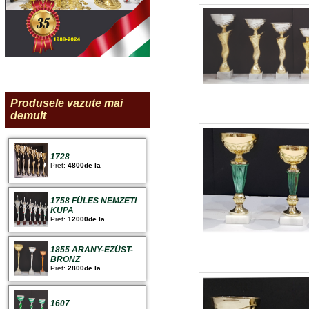
Produsele vazute mai
demult
1728
Pret:
4800de la
1758 FÜLES NEMZETI
KUPA
Pret:
12000de la
1855 ARANY-EZÜST-
BRONZ
Pret:
2800de la
1607