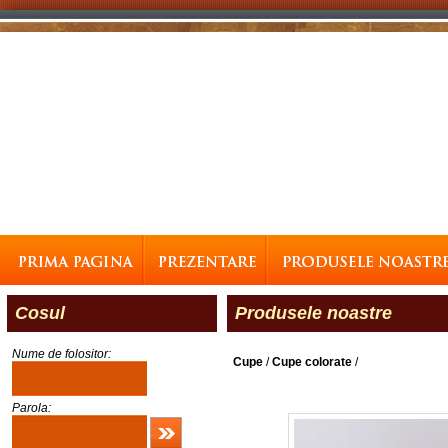
Cosul
Produsele noastre
Nume de folositor:
Cupe
/
Cupe colorate
/
Parola: