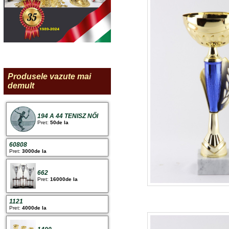
Produsele vazute mai
demult
194 A 44 TENISZ NŐI
Pret:
50de la
60808
Pret:
3000de la
662
Pret:
16000de la
1121
Pret:
4000de la