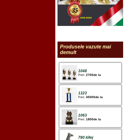
Produsele vazute mai
demult
1048
Pret:
2700de la
1323
Pret:
45000de la
1063
Pret:
1800de la
780 lófej