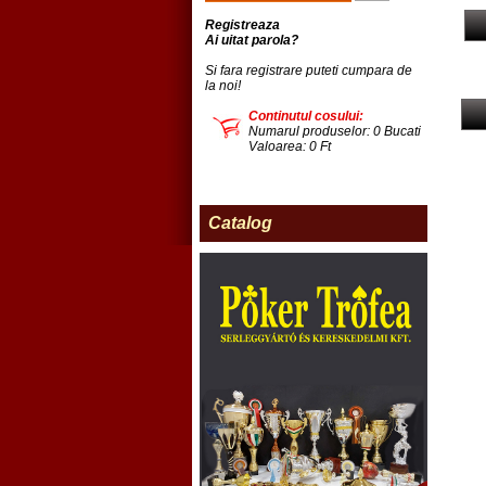
Registreaza
Ai uitat parola?
Si fara registrare puteti cumpara de
la noi!
Continutul cosului:
Numarul produselor: 0 Bucati
Valoarea: 0 Ft
Catalog