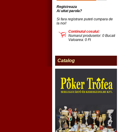
Registreaza
Ai uitat parola?
Si fara registrare puteti cumpara de
la noi!
Continutul cosului:
Numarul produselor: 0 Bucati
Valoarea: 0 Ft
Catalog